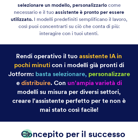
selezionare un modello, personalizzarlo
come
necessario e il tuo
assistente è pronto per essere
utilizzato.
I modelli predefiniti semplificano il lavoro,
così puoi concentrarti su ciò che conta di più:
interagire con i tuoi utenti.
Rendi operativo il tuo
assistente IA in
pochi minuti
con i modelli già pronti di
Jotform:
basta selezionare
,
personalizzare
e
distribuire
. Con
un'ampia varietà di
modelli su misura per diversi settori,
creare l'assistente perfetto per te non è
mai stato così facile!
Concepito per il successo