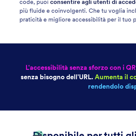
code, puoi
consentire agli utenti di acce
più fluide e coinvolgenti. Che tu voglia inc
praticità e migliore accessibilità per il tuo 
L'accessibilità senza sforzo con i Q
senza bisogno dell'URL.
Aumenta il c
rendendolo dis
Disponibile per tutti gl