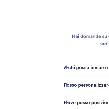
Hai domande su q
cont
A chi posso inviare
Posso personalizzare
Dove posso posiziona