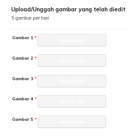
Upload/Unggah gambar yang telah diedit
5 gambar per hari
Gambar 1
*
Mencari File
Gambar 2
*
Mencari File
Gambar 3
*
Mencari File
Gambar 4
*
Mencari File
Gambar 5
*
Mencari File