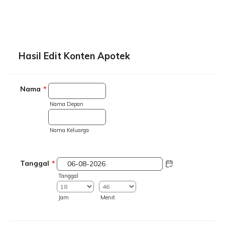
Hasil Edit Konten Apotek
Nama
*
Nama Depan
Nama Keluarga
Tanggal
*
Tanggal
Jam
Menit