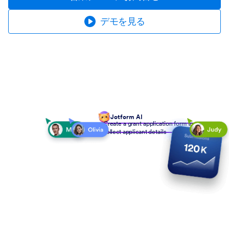
デモを見る
Jotform AI
Create a grant application form to
collect applicant details