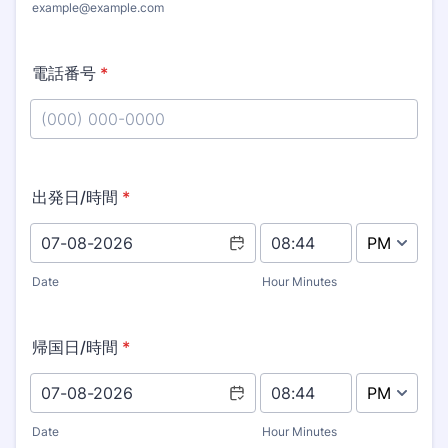
example@example.com
電話番号
*
Format: (000) 000-0000.
出発日/時間
*
AM/PM Option
Date
Hour Minutes
帰国日/時間
*
AM/PM Option
Date
Hour Minutes