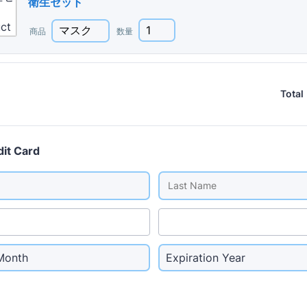
衛生セット
商品
数量
Total
dit Card