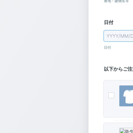
番地・建物名等
日付
日付
以下からご注