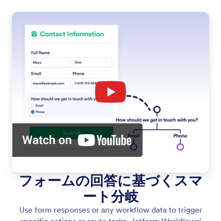
フォームの回答に基づくスマ
ート分岐
Use form responses or any workflow data to trigger
specific actions or route tasks. Jotform Workflows’