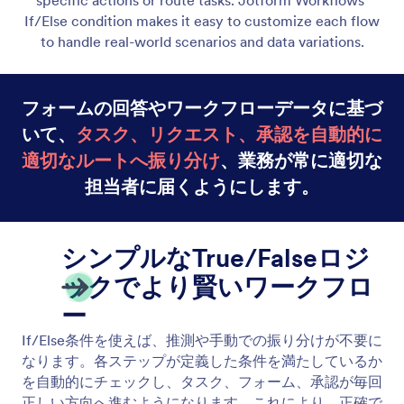
If/Else condition makes it easy to customize each flow
to handle real-world scenarios and data variations.
フォームの回答やワークフローデータに基づ
いて、
タスク、リクエスト、承認を自動的に
適切なルートへ振り分け
、業務が常に適切な
担当者に届くようにします。
シンプルなTrue/Falseロジ
ックでより賢いワークフロ
ー
If/Else条件を使えば、推測や手動での振り分けが不要に
なります。各ステップが定義した条件を満たしているか
を自動的にチェックし、タスク、フォーム、承認が毎回
正しい方向へ進むようになります。これにより、正確で