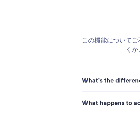
この機能についてご
くか
What’s the differe
What happens to ac
Can I use multiple 