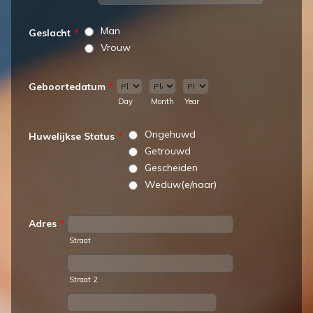
Man
Geslacht
*
Vrouw
Geboortedatum
*
Day
Month
Year
Ongehuwd
Huwelijkse Status
*
Getrouwd
Gescheiden
Weduw(e/naar)
Adres
*
Straat
Straat 2