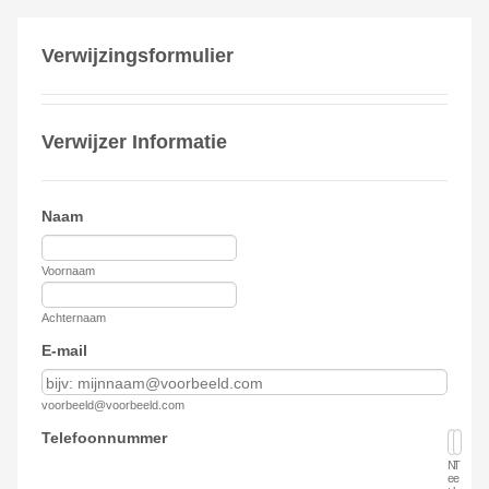
Verwijzingsformulier
Verwijzer Informatie
Naam
Voornaam
Achternaam
E-mail
voorbeeld@voorbeeld.com
Telefoonnummer
N
T
e
e