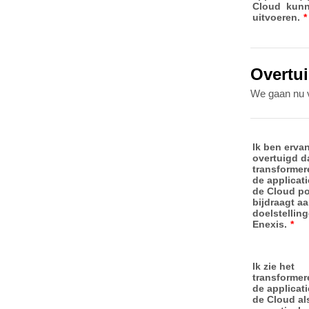
Cloud kun
uitvoeren.
*
Overtu
We gaan nu v
Ik ben erva
overtuigd d
transformer
de applicati
de Cloud po
bijdraagt a
doelstellin
Enexis.
*
Ik zie het
transformer
de applicati
de Cloud al