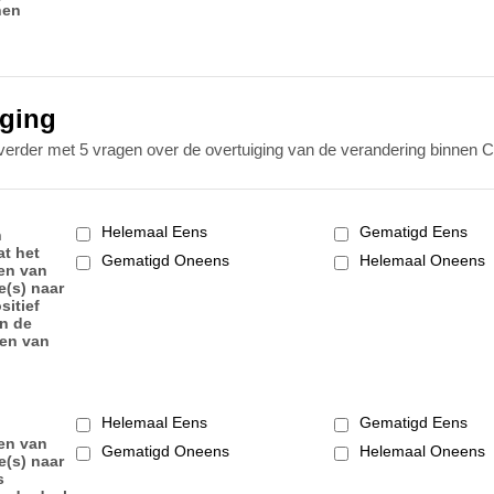
nen
iging
erder met 5 vragen over de overtuiging van de verandering binnen 
Helemaal Eens
Gematigd Eens
n
at het
Gematigd Oneens
Helemaal Oneens
en van
e(s) naar
sitief
an de
gen van
Helemaal Eens
Gematigd Eens
en van
Gematigd Oneens
Helemaal Oneens
e(s) naar
s