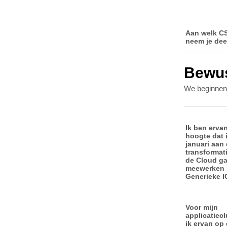
Aan welk C
neem je dee
Bewu
We beginnen
Ik ben erva
hoogte dat 
januari aan
transformat
de Cloud ga/
meewerken 
Generieke I
Voor mijn
applicatiec
ik ervan op