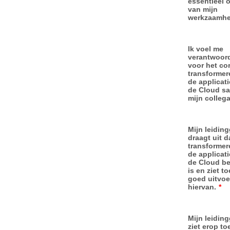
essentieel 
van mijn
werkzaamhe
Ik voel me
verantwoord
voor het cor
transformer
de applicati
de Cloud s
mijn collega
Mijn leidin
draagt uit d
transformer
de applicati
de Cloud be
is en ziet t
goed uitvoe
hiervan.
*
Mijn leidin
ziet erop to