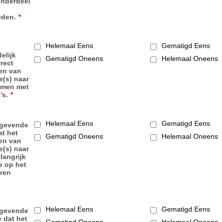
onderdeel
den.
*
Helemaal Eens
Gematigd Eens
elijk
Gematigd Oneens
Helemaal Oneens
rect
en van
e(s) naar
amen met
’s.
*
Helemaal Eens
Gematigd Eens
ggevende
at het
Gematigd Oneens
Helemaal Oneens
en van
e(s) naar
langrijk
oe op het
ren
Helemaal Eens
Gematigd Eens
ggevende
e dat het