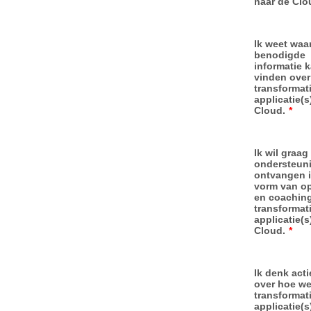
naar de Clo
Ik weet waar
benodigde
informatie 
vinden over
transformat
applicatie(s
Cloud.
*
Ik wil graag
ondersteun
ontvangen 
vorm van op
en coaching
transformat
applicatie(s
Cloud.
*
Ik denk act
over hoe we
transformat
applicatie(s