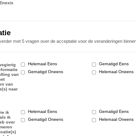
Enexis
tie
erder met 5 vragen over de acceptatie voor de veranderingen binn
Helemaal Eens
Gematigd Eens
wsgierig
nformatie
Gematigd Oneens
Helemaal Oneens
ulling van
het
en van
e(s) naar
Helemaal Eens
Gematigd Eens
ie ik
als ik
Gematigd Oneens
Helemaal Oneens
eb over
rmeren
catie(s)