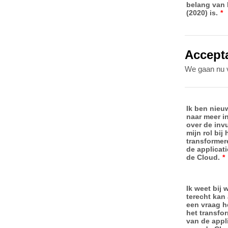
belang van 
(2020) is.
*
Accepta
We gaan nu v
Ik ben nieu
naar meer i
over de inv
mijn rol bij 
transformer
de applicati
de Cloud.
*
Ik weet bij w
terecht kan 
een vraag h
het transfo
van de appli