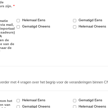
 de
s zijn.
*
Helemaal Eens
Gematigd Eens
matie
via mail,
Gematigd Oneens
Helemaal Oneens
ieportaal
ssadeurs)
A
en de
ie van de
 naar de
f
erder met 4 vragen over het begrip voor de veranderingen binnen C
Helemaal Eens
Gematigd Eens
rom het
en van
Gematigd Oneens
Helemaal Oneens