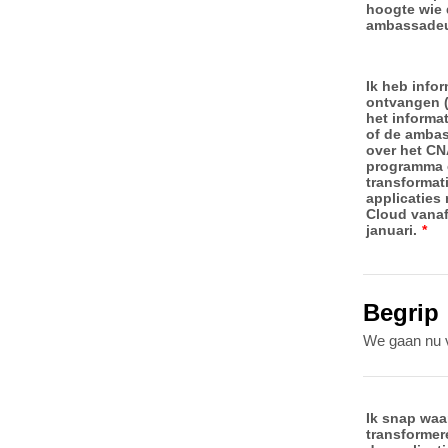
hoogte wie
ambassadeur
Ik heb infor
ontvangen (
het informat
of de amba
over het CN
programma 
transformat
applicaties
Cloud vana
januari.
*
Begrip
We gaan nu v
Ik snap waa
transformer