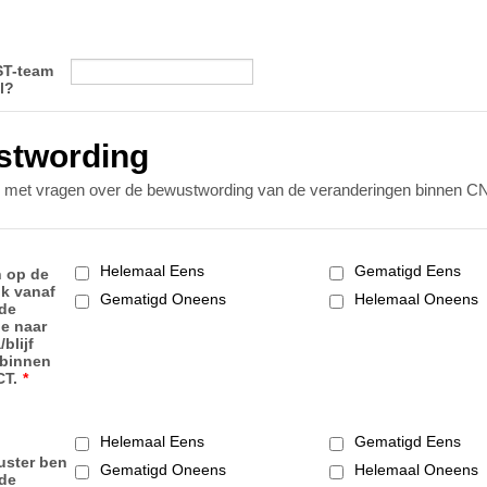
ST-team
l?
stwording
 met vragen over de bewustwording van de veranderingen binnen C
Helemaal Eens
Gematigd Eens
n op de
ik vanaf
Gematigd Oneens
Helemaal Oneens
 de
ie naar
blijf
binnen
CT.
*
Helemaal Eens
Gematigd Eens
luster ben
Gematigd Oneens
Helemaal Oneens
 de