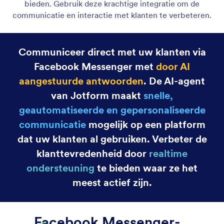
bieden. Gebruik deze krachtige integratie om de
communicatie en interactie met klanten te verbeteren.
Communiceer direct met uw klanten via
Facebook Messenger met
door AI
aangestuurde antwoorden
. De AI-agent
van Jotform maakt
snelle,
geautomatiseerde en gepersonaliseerde
communicatie
mogelijk op een platform
dat uw klanten al gebruiken. Verbeter de
klanttevredenheid door
realtime
ondersteuning
te bieden waar ze het
meest actief zijn.
Facebook Messenger-