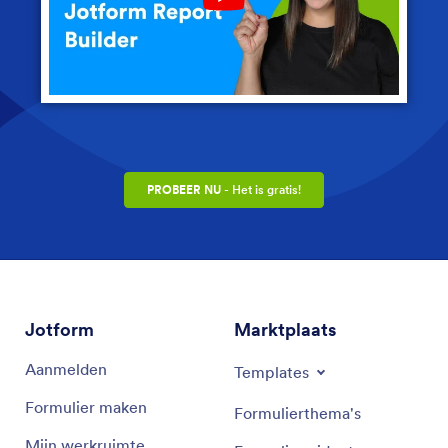
Play YouTube Video
PROBEER NU
- Het is gratis!
Jotform
Marktplaats
Aanmelden
Templates
Formulier maken
Formulierthema's
Mijn werkruimte