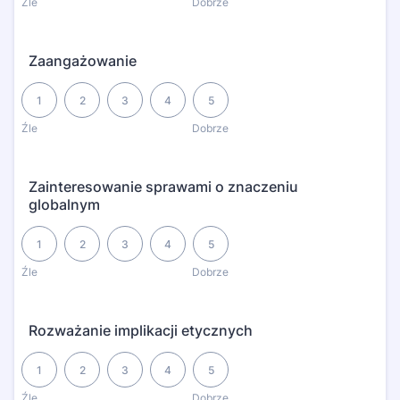
Źle
Dobrze
Zaangażowanie
1 is Źle, 5 is Dobrze
1
2
3
4
5
Źle
Dobrze
Zainteresowanie sprawami o znaczeniu
globalnym
1 is Źle, 5 is Dobrze
1
2
3
4
5
Źle
Dobrze
Rozważanie implikacji etycznych
1 is Źle, 5 is Dobrze
1
2
3
4
5
Źle
Dobrze