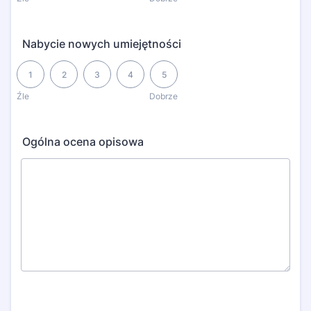
Nabycie nowych umiejętności
1 is Źle, 5 is Dobrze
1
2
3
4
5
Źle
Dobrze
Ogólna ocena opisowa