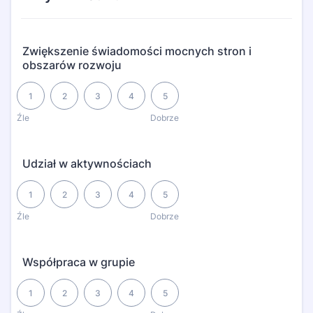
Zwiększenie świadomości mocnych stron i
obszarów rozwoju
1 is Źle, 5 is Dobrze
1
2
3
4
5
Źle
Dobrze
Udział w aktywnościach
1 is Źle, 5 is Dobrze
1
2
3
4
5
Źle
Dobrze
Współpraca w grupie
1 is Źle, 5 is Dobrze
1
2
3
4
5