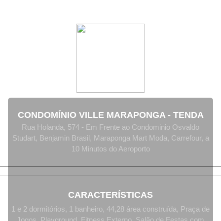
CONDOMÍNIO VILLE MARAPONGA - TENDA
Rua Holanda, 574 - Em Frente ao Condominio Osvaldo
Studart, Benjamin Brasil, Maraponga Mart Moda, Carrefour, a
10 Minutos do Aeroporto
CARACTERÍSTICAS
1 e 2 dormitórios, 1 banheiro, 44,28 área construída, Praça de
Jogos, Playground, Fitness Externo, Salão de Festas com