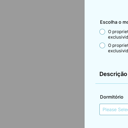
Escolha o mo
O proprie
exclusivi
O proprie
exclusivi
Descrição
Dormitório