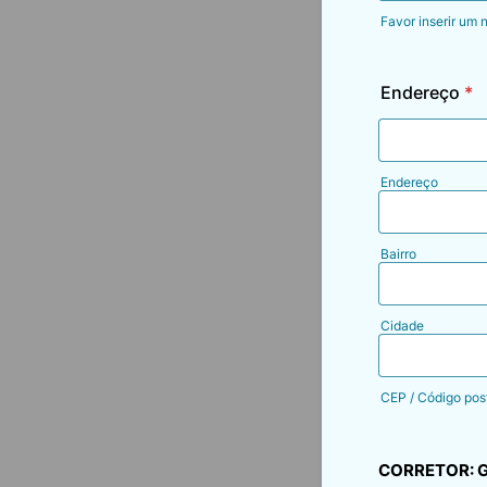
Favor inserir um 
Format: (00)
Endereço
*
Endereço
Bairro
Cidade
CEP / Código pos
CORRETOR: GI