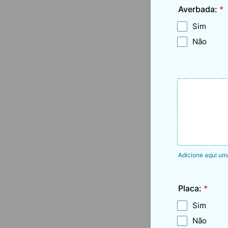
Averbada:
*
Sim
Não
1
Adicione aqui um
Placa:
*
Sim
Não