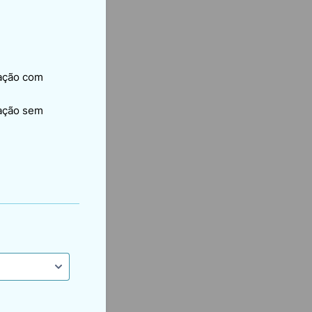
iação com
iação sem