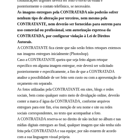
comunicações urgentes deverá ser feito o envio do email e
posteriormente o contato telefônico, se necessário.
As imagens entregues pela CONTRATADA não poderão sofrer
nenhum tipo de alteração por terceiros, nem mesmo pela
CONTRATANTE, nem deverão ser fornecidas para outrem para
uso comercial ou profissional, sem autorização expressa da
CONTRATADA, por configurar violação à Lei de Direitos
Autorais.
A CONTRATANTE fica ciente que não serão feitos retoques extensos
nas imagens entregues inicialmente (Photoshop).
Caso a CONTRATANTE queira que seja feito algum retoque
específico em alguma imagem entregue, este deverá ser solicitado
posteriormente e especificamente, a fim de que a CONTRATADA
analise a possibilidade de ser feito sem custo ou com a apresentação de
orçamento em separado.
As fotos utilizadas pela CONTRATANTE em sites, blogs e redes
sociais, bem como qualquer outro meio de divulgação online, deverão
conter a marca d`água da CONTRATADA, conforme arquivos
entregues para este fim, e/ou menção de seu nome e site ou redes
sociais correspondentes, no texto que acompanhar a foto.
A CONTRATADA reserva-se no direito de não incluir no álbum e nas
mídias digitais entregues ao final, qualquer imagem que não tenha sido
feita pela CONTRATADA e sua equipe, por não estarem de acordo
com a sua linguagem visual própria.