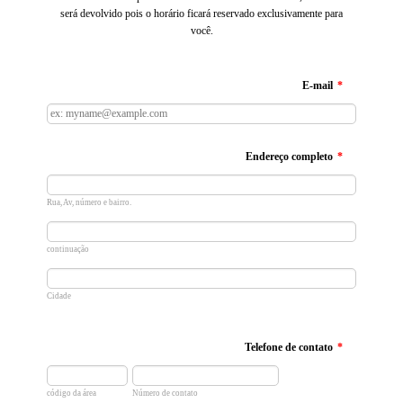
será devolvido pois o horário ficará reservado exclusivamente para
você.
E-mail
*
Endereço completo
*
Rua, Av, número e bairro.
continuação
Cidade
Telefone de contato
*
código da área
Número de contato