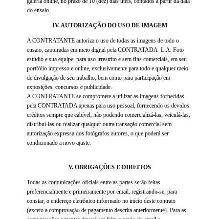
galeria online, no prazo de 10 (dez) dias úteis, contados a partir da data
do ensaio.
IV. AUTORIZAÇÃO DO USO DE IMAGEM
A CONTRATANTE autoriza o uso de todas as imagens de todo o
ensaio, capturadas em meio digital pela CONTRATADA L.A. Foto
estúdio e sua equipe, para uso irrestrito e sem fins comerciais, em seu
portfólio impresso e online, exclusivamente para todo e qualquer meio
de divulgação de seu trabalho, bem como para participação em
exposições, concursos e publicidade.
A CONTRATANTE se compromete a utilizar as imagens fornecidas
pela CONTRATADA apenas para uso pessoal, fornecendo os devidos
créditos sempre que cabível, não podendo comercializá-las, veiculá-las,
distribuí-las ou realizar qualquer outra transação comercial sem
autorização expressa dos fotógrafos autores, o que poderá ser
condicionado a novo ajuste.
V. OBRIGAÇÕES E DIREITOS
Todas as comunicações oficiais entre as partes serão feitas
preferencialmente e primeiramente por email, registrando-se, para
constar, o endereço eletrônico informado no início deste contrato
(exceto a comprovação de pagamento descrita anteriormente). Para as