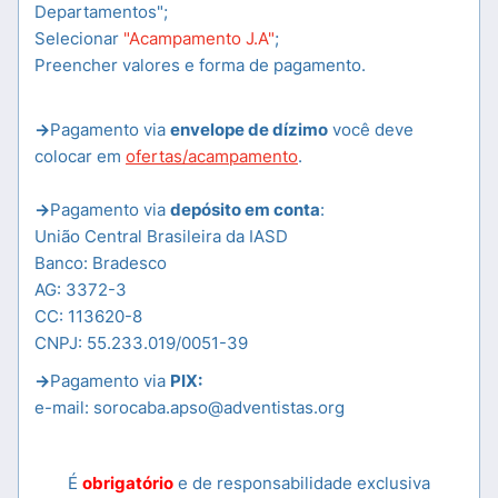
Departamentos";
Selecionar
"Acampamento J.A"
;
Preencher valores e forma de pagamento.
->
Pagamento via
envelope de dízimo
você deve
colocar em
ofertas/acampamento
.
->
Pagamento via
depósito em conta
:
União Central Brasileira da IASD
Banco: Bradesco
AG: 3372-3
CC: 113620-8
CNPJ: 55.233.019/0051-39
->
Pagamento via
PIX:
e-mail: sorocaba.apso@adventistas.org
É
obrigatório
e de responsabilidade exclusiva