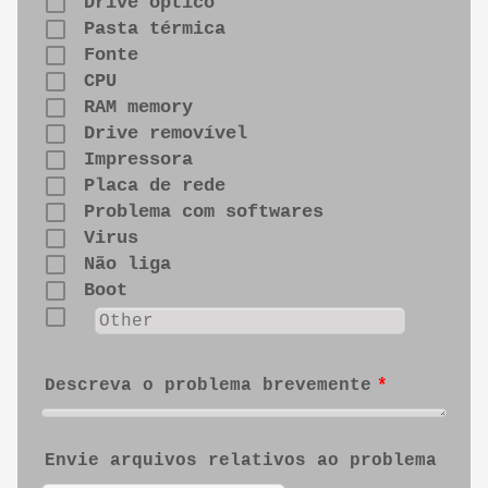
Drive óptico
Pasta térmica
Fonte
CPU
RAM memory
Drive removível
Impressora
Placa de rede
Problema com softwares
Virus
Não liga
Boot
Descreva o problema brevemente
*
Envie arquivos relativos ao problema