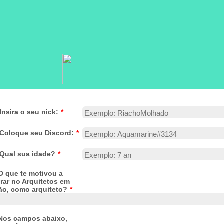
 Insira o seu nick:
*
 Coloque seu Discord:
*
 Qual sua idade?
*
O que te motivou a
rar no Arquitetos em
ão, como arquiteto?
*
 Nos campos abaixo,