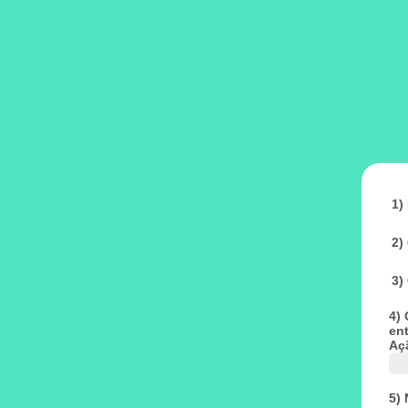
1)
2)
3)
4) 
ent
Aç
5)