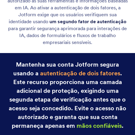
autorizado às suas ferramentas e informações baseadas
em IA. Ao ativar a autenticação de dois fatores, a
Jotform exige que os usuários verifiquem sua
identidade usando
um segundo fator de autenticação
para garantir segurança aprimorada para interações de
IA, dados de formulários e fluxos de trabalho
empresariais sensíveis.
Mantenha sua conta Jotform segura
usando a
autenticação de dois fatores
.
Este recurso proporciona uma camada
adicional de proteção, exigindo uma
segunda etapa de verificação antes que o
acesso seja concedido. Evite o acesso não
autorizado e garanta que sua conta
permaneça apenas em
mãos confiáveis
.