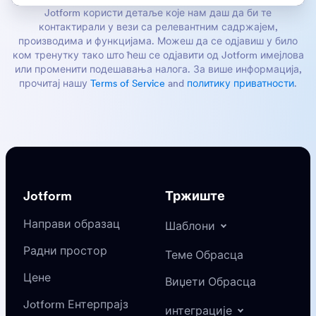
Jotform користи детаље које нам даш да би те
контактирали у вези са релевантним садржајем,
производима и функцијама. Можеш да се одјавиш у било
ком тренутку тако што ћеш се одјавити од Jotform имејлова
или променити подешавања налога. За више информација,
прочитај нашу
Terms of Service
and
политику приватности
.
Jotform
Тржиште
Направи образац
Шаблони
Радни простор
Теме Обрасца
Цене
Виџети Обрасца
Jotform Ентерпрајз
интеграције