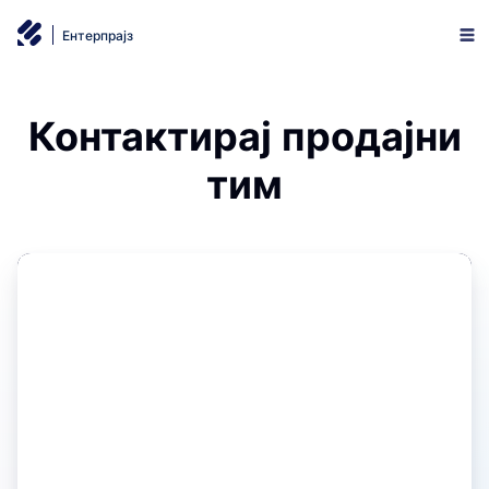
Ентерпрајз
Контактирај продајни
тим