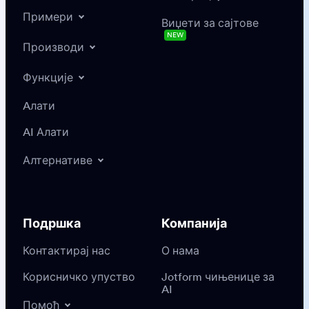
Примери
Виџети за сајтове
NEW
Производи
Функције
Aлати
AI Алати
Алтернативе
Подршка
Компанија
Контактирај нас
О нама
Корисничко упуство
Jotform чињенице за
AI
Помоћ