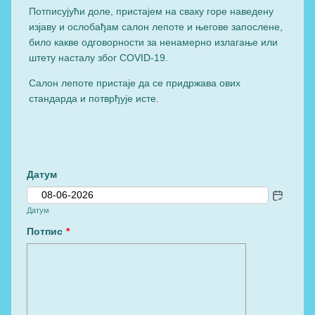
Потписујући доле, пристајем на сваку горе наведену
изјаву и ослобађам салон лепоте и његове запослене,
било какве одговорности за ненамерно излагање или
штету насталу због COVID-19.
Салон лепоте пристаје да се придржава ових
стандарда и потврђује исте.
Датум
Датум
Потпис
*