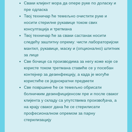
Сваки клијент мора да опере руке по доласку и
пре одласка
Твој техничар ће темељно очистити руке и
носити стерилне рукавице током свих
консултација и третмана
Твој техничар ће за сваки састанак носити
следећу заштитну опрему: чисти лабораторијски
мантил, рукавице, маску и (опционално) штитник
за лице
Све бочице са производима за негу коже које се
користе током третмана ставиће се у посебан
контејнер за дезинфекцију, а када је могуће
користиће се једнократни предмети
Све површине ће се темељно обрисати
болничким дезинфицијенсом пре и после сваког
клијента у складу са упутствима произвођача, а
на крају сваког дана ће се стерилисати
професионалном опремом за парну
стерилизацију