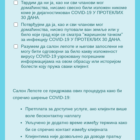
Тврдим да ни ја, као ни сви чланови мог
домаћинства, нисамо свесно били изложен никоме
коме је дијагностикован COVID-19 У ПРОТЕКЛИХ
30 ДАНА.
Потврђујем да ја, као и сви чланови мог
домаћинства, нисмо путовали ван земље или у
било који град који се сматра "жаришном тачком"
за инфекцију COVID-19 У ПРОТЕКЛИХ 30 ДАНА.
Разумем да салон лепоте и његови запослени не
могу бити одговорни за било какву изложеност
вирусу COVID-19 узроковану погрешним
информацијама на овом обрасцу или историјом
болести коју пружа сваки клијент.
Салон Лепоте се придржава ових процедура како би
спречио ширење COVID-19:
Претплата за доступне услуге, ако клијенти више
воле бесконтактну наплату
Укључено је додатно време између термина како
би се спречио контакт између клијената
Клијентима није дозвољено да доводе пратњу