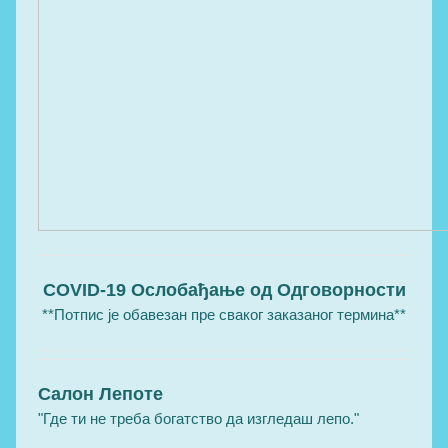
COVID-19 Ослобађање од Одговорности
**Потпис је обавезан пре сваког заказаног термина**
Салон Лепоте
"Где ти не треба богатство да изгледаш лепо."