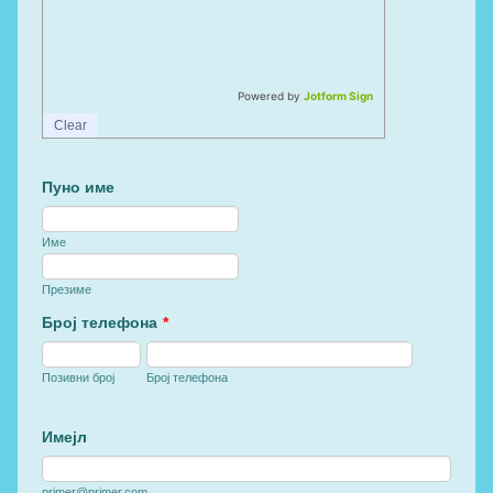
Powered by
Jotform Sign
Clear
Пуно име
Име
Презиме
Број телефона
*
Позивни број
Број телефона
Имејл
primer@primer.com