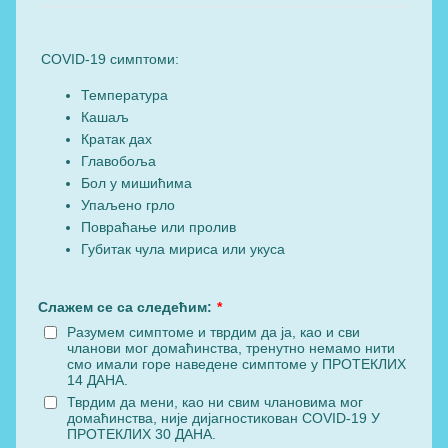
COVID-19 симптоми:
Температура
Кашаљ
Кратак дах
Главобоља
Бол у мишићима
Упаљено грло
Повраћање или пролив
Губитак чула мириса или укуса
Слажем се са следећим:
*
Разумем симптоме и тврдим да ја, као и сви
чланови мог домаћинства, тренутно немамо нити
смо имали горе наведене симптоме у ПРОТЕКЛИХ
14 ДАНА.
Тврдим да мени, као ни свим члановима мог
домаћинства, није дијагностикован COVID-19 У
ПРОТЕКЛИХ 30 ДАНА.