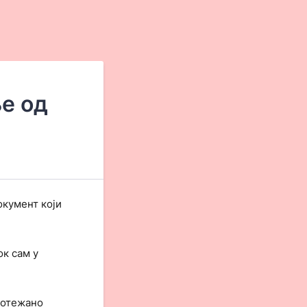
е од
окумент који
к сам у
 отежано