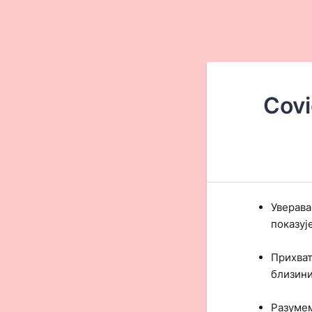
Cov
Уверава
показуј
Прихват
близини
Разумем