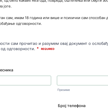
е, од било каквих незгода, повреда, оштећења или смрти зб
а јоге.
ан сам, имам 18 година или више и психички сам способан
обађање одговорности.
чесника
Презиме
Број телефона