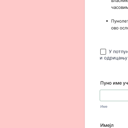
власник
часовим
Пунолет
ово осл
Пуно име у
Име
Имејл