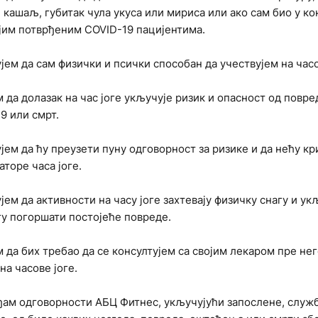
 кашаљ, губитак чула укуса или мириса или ако сам био у ко
јим потврђеним COVID-19 пацијентима.
јем да сам физички и псички способан да учествујем на часо
 да долазак на час јоге укључује ризик и опасност од повре
9 или смрт.
јем да ћу преузети пуну одговорност за ризике и да нећу кр
аторе часа јоге.
јем да активности на часу јоге захтевају физичку снагу и ук
гу погоршати постојеће повреде.
 да бих требао да се консултујем са својим лекаром пре нег
на часове јоге.
ам одговорности АБЦ Фитнес, укључујући запослене, служ