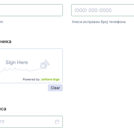
om
Унеси исправан број телефона
Format: (000) 000-0000.
сника
Powered by
Jotform Sign
Clear
иса