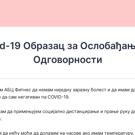
id-19 Образац за Ослобађањ
Одговорности
м АБЦ Фитнес да немам ниједну заразну болест и да имам д
е да сам негативан na COVID-19.
ам да примењујем социјално дистанцирање и прање руку до
.
 да нећу моћи да долазим на часове ако имам температуру,