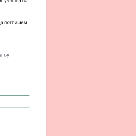
ог учешћа на
 да потпишем