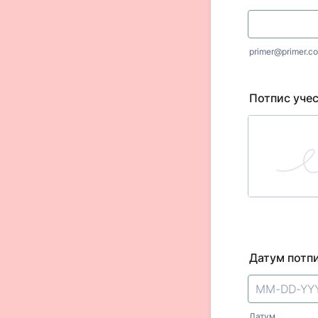
primer@primer.c
Потпис уче
Датум потп
Датум