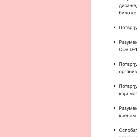
дисање,
било ко
Потврђу
Разумем
COVID-1
Потврђу
организ
Потврђу
који мо
Разумем
кренем 
Ослобађ