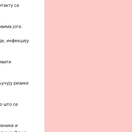
нтакту са
вима јоге.
де, инфекцију
ивити
ључују ризике
о што се
бенике и