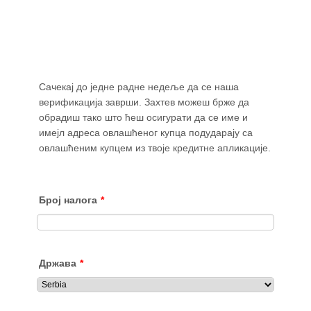
Сачекај до једне радне недеље да се наша
верификација заврши. Захтев можеш брже да
обрадиш тако што ћеш осигурати да се име и
имејл адреса овлашћеног купца подударају са
овлашћеним купцем из твоје кредитне апликације.
Број налога
*
Држава
*