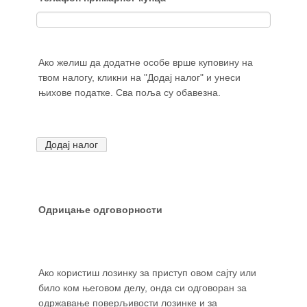
Ако желиш да додатне особе врше куповину на
твом налогу, кликни на "Додај налог" и унеси
њихове податке. Сва поља су обавезна.
1
Одрицање одговорности
Ако користиш лозинку за приступ овом сајту или
било ком његовом делу, онда си одговоран за
одржавање поверљивости лозинке и за