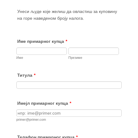
Унеси људе које желиш да овластиш за куповину
на горе наведеном броју налога.
Име примарног купца
*
Име
Презиме
Титула
*
Имејл примарног купца
*
primer@primer.com
Телафон примарног купца
*