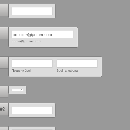
primer@primer.com
-
Позивни број
Број телефона
 #2