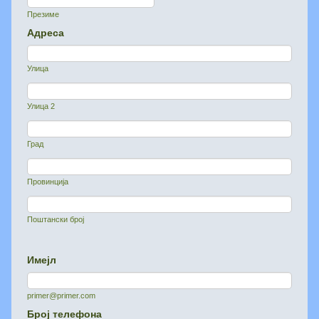
Презиме
Адреса
Улица
Улица 2
Град
Провинција
Поштански број
Имејл
primer@primer.com
Број телефона