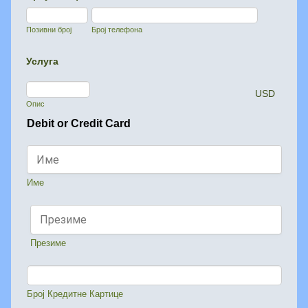
Позивни број
Број телефона
Услуга
USD
Опис
Debit or Credit Card
Име
Презиме
Број Кредитне Картице