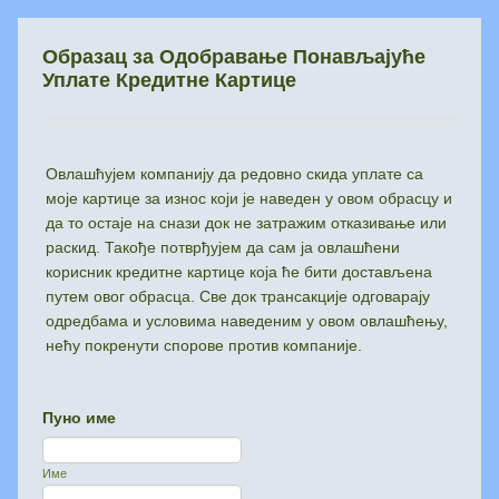
Образац за Одобравање Понављајуће
Уплате Кредитне Картице
Овлашћујем компанију да редовно скида уплате са
моје картице за износ који је наведен у овом обрасцу и
да то остаје на снази док не затражим отказивање или
раскид. Такође потврђујем да сам ја овлашћени
корисник кредитне картице која ће бити достављена
путем овог обрасца. Све док трансакције одговарају
одредбама и условима наведеним у овом овлашћењу,
нећу покренути спорове против компаније.
Пуно име
Име