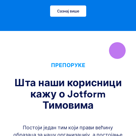
Сазнај више
ПРЕПОРУКЕ
Шта наши корисници
кажу о Jotform
Тимовима
Постоји један тим који прави већину
З
образаца за нашу организацију, а постојање
пр