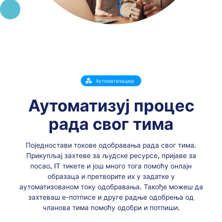
Аутоматизација
Аутоматизуј процес
рада свог тима
Поједностави токове одобравања рада свог тима.
Прикупљај захтеве за људске ресурсе, пријаве за
посао, IT тикете и још много тога помоћу онлајн
образаца и претворите их у задатке у
аутоматизованом току одобравања. Такође можеш да
захтеваш е-потписе и друге радње одобрења од
чланова тима помоћу одобри и потпиши.