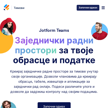
Тимови
Започни одмах
Jotform Teams
Заједнички радни
простори
за твоје
обрасце
и податке
Креирај заједничке радне просторе за тимове унутар
своје организације. Дозволи члановима да креирају
обрасце, табеле, извештаје и апликације за
заједнички рад онлајн. Подеси различите улоге и
дозволе да задржиш контролу над својим подацима.
Започни одмах