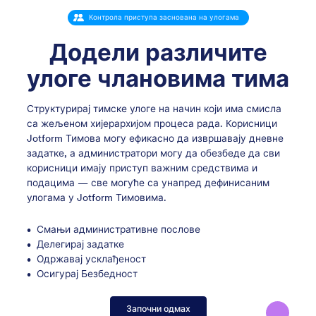
Контрола приступа заснована на улогама
Додели различите
улоге члановима тима
Структурирај тимске улоге на начин који има смисла
са жељеном хијерархијом процеса рада. Корисници
Jotform Тимова могу ефикасно да извршавају дневне
задатке, а администратори могу да обезбеде да сви
корисници имају приступ важним средствима и
подацима — све могуће са унапред дефинисаним
улогама у Jotform Тимовима.
Смањи административне послове
Делегирај задатке
Одржавај усклађеност
Осигурај Безбедност
Започни одмах