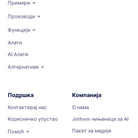
Примери
Производи
Функције
Aлати
AI Алати
Алтернативе
Подршка
Компанија
Контактирај нас
О нама
Корисничко упуство
Jotform чињенице за AI
Пакет за медије
Помоћ