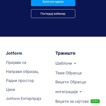
Започни одмах
Погледај вебинар
Jotform
Тржиште
Пријави се
Шаблони
Направи образац
Теме Обрасца
Радни простор
Виџети Обрасца
Цене
интеграције
Jotform Ентерпрајз
Виџети за сајтове
НОВО