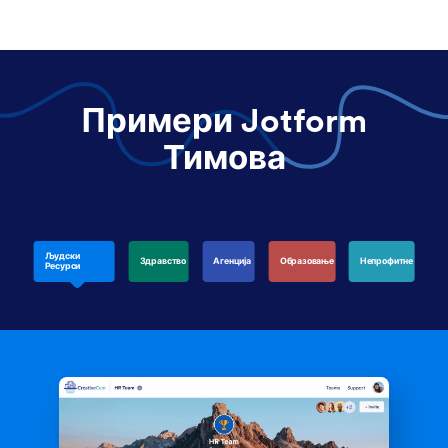
Примери Jotform
Тимова
Људски
Здравство
Агенција
Образовање
Непрофитне
Ресурси