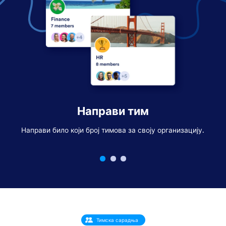
Направи тим
Прил
да
Направи било који број тимова за своју организацију.
Тимска сарадња