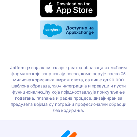
Jotform је најлакши онлајн креатор образаца са моћним
формама које завршавају посао, коме верује преко 35
милиона корисника широм света, са више од 20,000
шаблона образаца, 150+ интеграција и превуци и пусти
функционалношћу која поједностављује прикупљање
података, плаћања и радне процесе, дизајниран за
предузећа којима су потребни професионални обрасци
без кодирања.