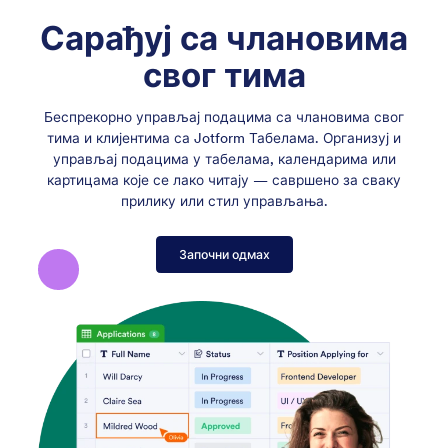
Сарађуј са члановима
свог тима
Беспрекорно управљај подацима са члановима свог
тима и клијентима са Jotform Табелама. Организуј и
управљај подацима у табелама, календарима или
картицама које се лако читају — савршено за сваку
прилику или стил управљања.
Започни одмах