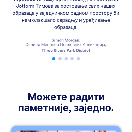
Jotform Тимова за хостовање свих наших
дод
образаца у заједничком радном простору би
про
нам олакшало сарадњу и уређивање
ти
образаца.
Simon Morgan,
пр
Сениор Менеџер Пословних Апликација,
пре
Three Rivers Park District
или
за
с
Можете радити
С
паметније, заједно.