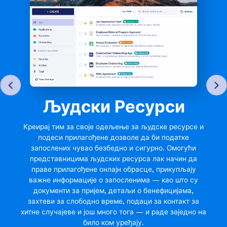
Људски Ресурси
Креирај тим за своје одељење за људске ресурсе и
подеси прилагођене дозволе да би податке
запослених чувао безбедно и сигурно. Омогући
представницима људских ресурса лак начин да
праве прилагођене онлајн обрасце, прикупљају
важне информације о запосленима — као што су
документи за пријем, детаљи о бенефицијама,
захтеви за слободно време, подаци за контакт за
хитне случајеве и још много тога — и раде заједно на
било ком уређају.