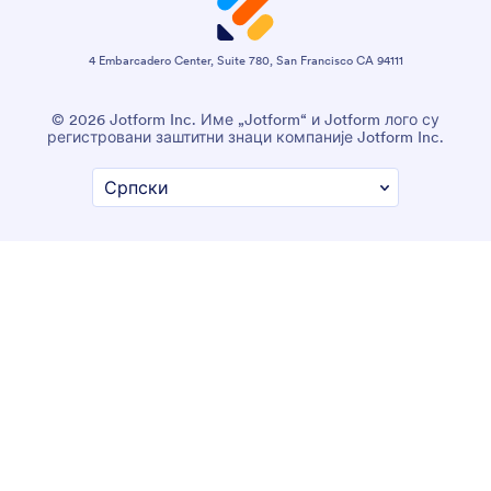
4 Embarcadero Center, Suite 780, San Francisco CA 94111
© 2026 Jotform Inc. Име „Jotform“ и Jotform лого су
регистровани заштитни знаци компаније Jotform Inc.
Услови коришћења
Политика Приватности
Сигурност
Изјава о приступачности