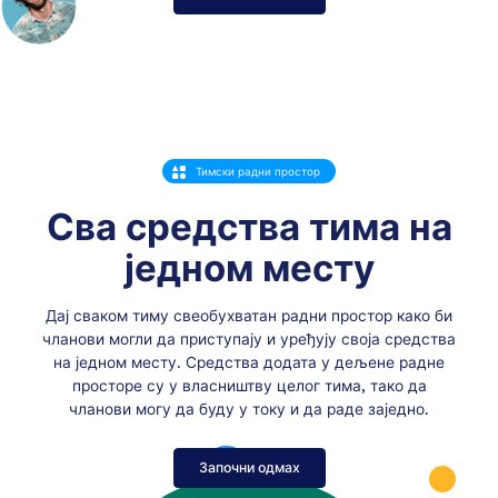
Тимски радни простор
Сва средства тима на
једном месту
Дај сваком тиму свеобухватан радни простор како би
чланови могли да приступају и уређују своја средства
на једном месту. Средства додата у дељене радне
просторе су у власништву целог тима, тако да
чланови могу да буду у току и да раде заједно.
Започни одмах