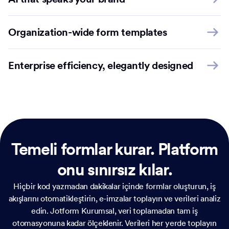
Organization-wide form templates
Enterprise efficiency, elegantly designed
Temeli formlar kurar.
Platform
onu sınırsız kılar.
Hiçbir kod yazmadan dakikalar içinde formlar oluşturun, iş
akışlarını otomatikleştirin, e-imzalar toplayın ve verileri analiz
edin. Jotform Kurumsal, veri toplamadan tam iş
otomasyonuna kadar ölçeklenir. Verileri her yerde toplayın