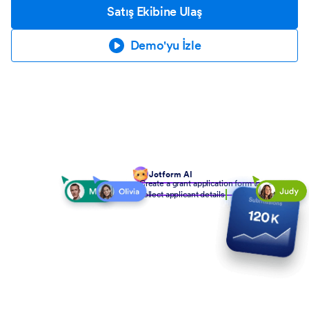
Satış Ekibine Ulaş
Demo'yu İzle
Jotform AI
Create a grant application form to
collect applicant details