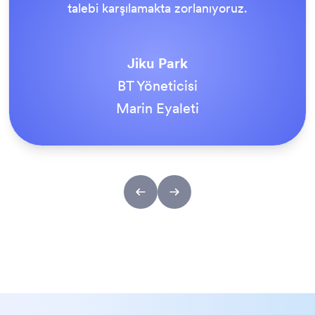
aktif hale geldiğinde, herkes bunun yapılm
gereken yol olduğu konusunda hemfikird
Tony Richman
ACS Paslanmaz Çelik Bağlantı Elemanl