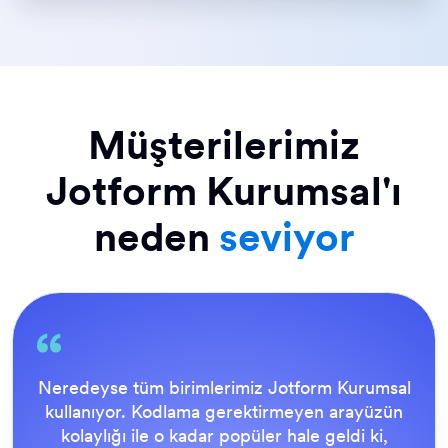
Müşterilerimiz
Jotform Kurumsal'ı
neden
seviyor
msal
Her şey son kullanıcı için oldukça basit 
zün
Jotform Destek Ekibi harika. Tüm formları
,