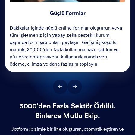
Güçlü Formlar
Dakikalar içinde güçlü online formlar oluşturun veya
tüm işletmeniz için yapay zeka destekli kurum
çapında form şablonları paylaşın. Gelişmiş koşullu
mantık, 20,000'den fazla kullanıma hazır şablon ve
yüzlerce entegrasyonu kullanarak anında veri,
ödeme, e-imza ve daha fazlasını toplayın.
3000'den Fazla Sektör Ödülü.
Binlerce Mutlu Ekip.
Jotform; bizimle birlikte oluşturan, otomatikleştiren ve