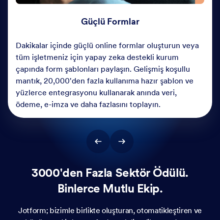
Güçlü Formlar
Dakikalar içinde güçlü online formlar oluşturun veya
tüm işletmeniz için yapay zeka destekli kurum
çapında form şablonları paylaşın. Gelişmiş koşullu
mantık, 20,000'den fazla kullanıma hazır şablon ve
yüzlerce entegrasyonu kullanarak anında veri,
ödeme, e-imza ve daha fazlasını toplayın.
3000'den Fazla Sektör Ödülü.
Binlerce Mutlu Ekip.
Jotform; bizimle birlikte oluşturan, otomatikleştiren ve