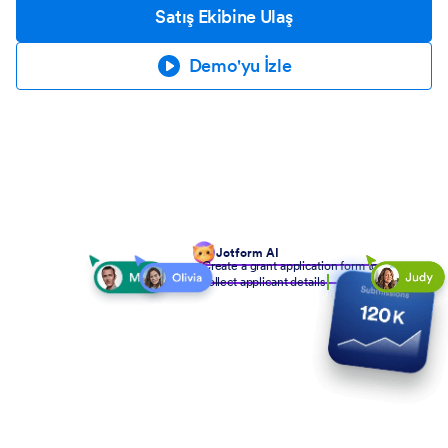
Satış Ekibine Ulaş
Demo'yu İzle
Jotform AI
Create a grant application form to
collect applicant details