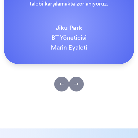
aktif hale geldiğinde, herkes bunun yapılması
gereken yol olduğu konusunda hemfikirdi.
Tony Richman
ACS Paslanmaz Çelik Bağlantı Elemanları