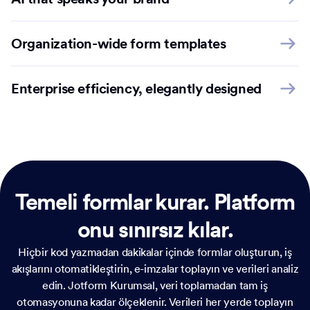
Organization-wide form templates
Enterprise efficiency, elegantly designed
Temeli formlar kurar.
Platform
onu sınırsız kılar.
Hiçbir kod yazmadan dakikalar içinde formlar oluşturun, iş
akışlarını otomatikleştirin, e-imzalar toplayın ve verileri analiz
edin. Jotform Kurumsal, veri toplamadan tam iş
otomasyonuna kadar ölçeklenir. Verileri her yerde toplayın