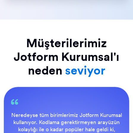
Müşterilerimiz
Jotform Kurumsal'ı
neden
seviyor
Her şey son kullanıcı için oldukça basit ve
Jotform Destek Ekibi harika. Tüm formlarımız