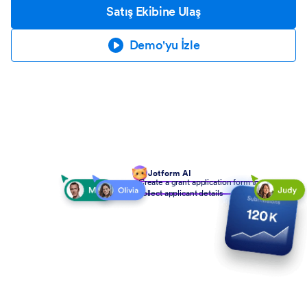
Satış Ekibine Ulaş
Demo'yu İzle
Jotform AI
Create a grant application form to
collect applicant details