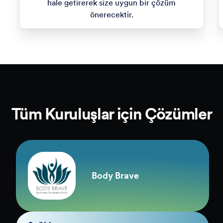
platform kullanımınızı düzenleyip en uygun
hale getirerek size uygun bir çözüm
önerecektir.
Tüm Kuruluşlar için Çözümler
Body Brave