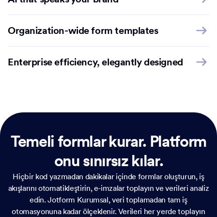
Organization-wide form templates
Enterprise efficiency, elegantly designed
Temeli formlar kurar.
Platform
onu sınırsız kılar.
Hiçbir kod yazmadan dakikalar içinde formlar oluşturun, iş
akışlarını otomatikleştirin, e-imzalar toplayın ve verileri analiz
edin. Jotform Kurumsal, veri toplamadan tam iş
otomasyonuna kadar ölçeklenir. Verileri her yerde toplayın