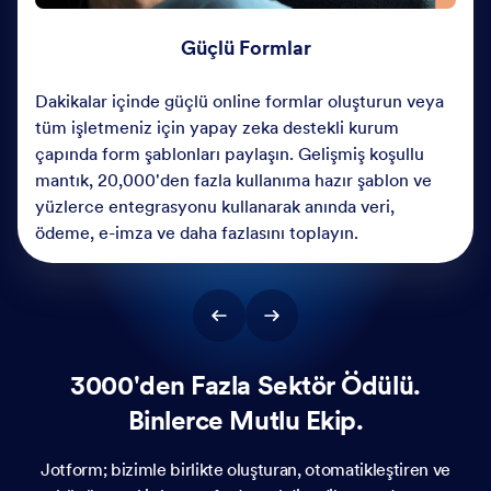
Güçlü Formlar
Dakikalar içinde güçlü online formlar oluşturun veya
tüm işletmeniz için yapay zeka destekli kurum
çapında form şablonları paylaşın. Gelişmiş koşullu
mantık, 20,000'den fazla kullanıma hazır şablon ve
yüzlerce entegrasyonu kullanarak anında veri,
ödeme, e-imza ve daha fazlasını toplayın.
3000'den Fazla Sektör Ödülü.
Binlerce Mutlu Ekip.
Jotform; bizimle birlikte oluşturan, otomatikleştiren ve