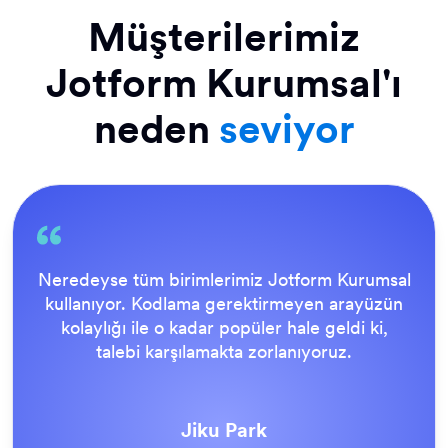
Müşterilerimiz
Jotform Kurumsal'ı
neden
seviyor
Neredeyse tüm birimlerimiz Jotform Kurumsal
kullanıyor. Kodlama gerektirmeyen arayüzün
kolaylığı ile o kadar popüler hale geldi ki,
talebi karşılamakta zorlanıyoruz.