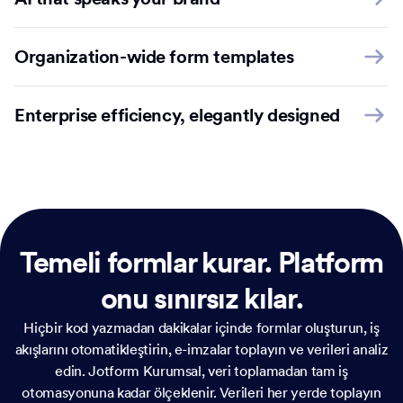
Organization-wide form templates
Enterprise efficiency, elegantly designed
Temeli formlar kurar.
Platform
onu sınırsız kılar.
Hiçbir kod yazmadan dakikalar içinde formlar oluşturun, iş
akışlarını otomatikleştirin, e-imzalar toplayın ve verileri analiz
edin. Jotform Kurumsal, veri toplamadan tam iş
otomasyonuna kadar ölçeklenir. Verileri her yerde toplayın