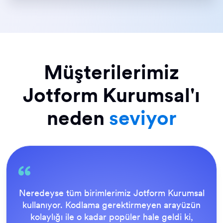
Müşterilerimiz
Jotform Kurumsal'ı
neden
seviyor
Neredeyse tüm birimlerimiz Jotform Kurumsal
kullanıyor. Kodlama gerektirmeyen arayüzün
kolaylığı ile o kadar popüler hale geldi ki,