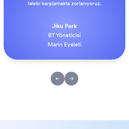
talebi karşılamakta zorlanıyoruz.
Jiku Park
BT Yöneticisi
Marin Eyaleti