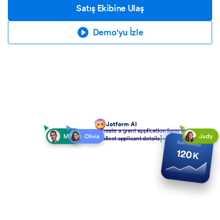
Satış Ekibine Ulaş
Demo'yu İzle
Jotform AI
Create a grant application form to
collect applicant details