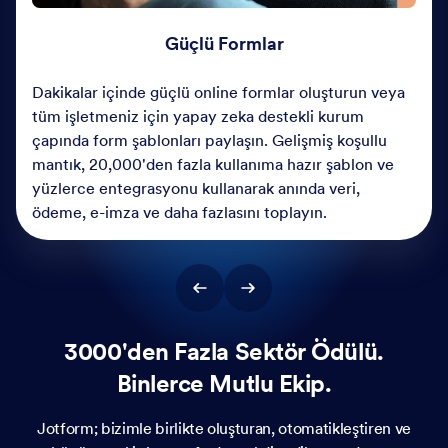
Güçlü Formlar
Dakikalar içinde güçlü online formlar oluşturun veya
tüm işletmeniz için yapay zeka destekli kurum
çapında form şablonları paylaşın. Gelişmiş koşullu
mantık, 20,000'den fazla kullanıma hazır şablon ve
yüzlerce entegrasyonu kullanarak anında veri,
ödeme, e-imza ve daha fazlasını toplayın.
3000'den Fazla Sektör Ödülü.
Binlerce Mutlu Ekip.
Jotform; bizimle birlikte oluşturan, otomatikleştiren ve