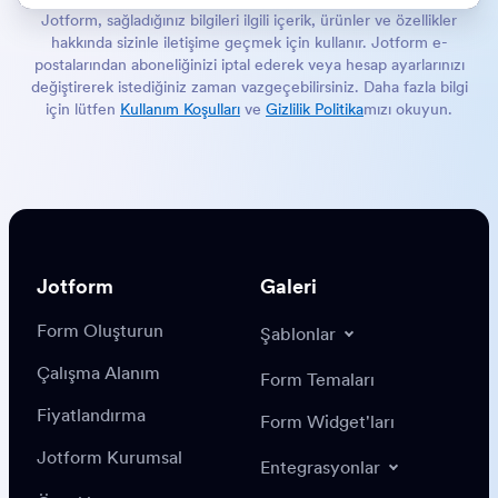
Jotform, sağladığınız bilgileri ilgili içerik, ürünler ve özellikler
hakkında sizinle iletişime geçmek için kullanır. Jotform e-
postalarından aboneliğinizi iptal ederek veya hesap ayarlarınızı
değiştirerek istediğiniz zaman vazgeçebilirsiniz. Daha fazla bilgi
için lütfen
Kullanım Koşulları
ve
Gizlilik Politika
mızı okuyun.
Jotform
Galeri
Form Oluşturun
Şablonlar
Çalışma Alanım
Form Temaları
Fiyatlandırma
Form Widget'ları
Jotform Kurumsal
Entegrasyonlar