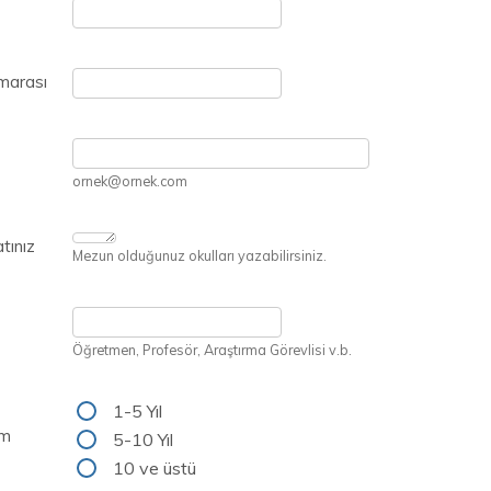
marası
ornek@ornek.com
tınız
Mezun olduğunuz okulları yazabilirsiniz.
Öğretmen, Profesör, Araştırma Görevlisi v.b.
1-5 Yıl
im
5-10 Yıl
10 ve üstü