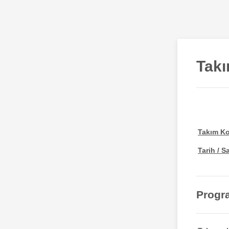
Tak
Takım K
Tarih / S
Progr