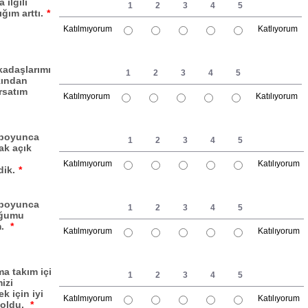
 ilgili
1
2
3
4
5
ığım arttı.
*
Katılmıyorum
Katlıyorum
1 is Katılmıyorum, 5 is Katlıyorum
kadaşlarımı
1
2
3
4
5
kından
rsatım
Katılmyorum
Katılıyorum
1 is Katılmyorum, 5 is Katılıyorum
 boyunca
1
2
3
4
5
ak açık
Katılmıyorum
Katılıyorum
ik.
*
1 is Katılmıyorum, 5 is Katılıyorum
 boyunca
1
2
3
4
5
uğumu
m.
*
Katılmıyorum
Katılıyorum
1 is Katılmıyorum, 5 is Katılıyorum
ma takım içi
1
2
3
4
5
mizi
ek için iyi
Katılmıyorum
Katılıyorum
t oldu.
*