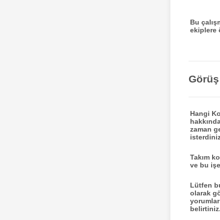
Bu çalış
ekiplere 
Görüş 
Hangi K
hakkında
zaman g
isterdini
Takım ko
ve bu işe
Lütfen b
olarak g
yorumları
belirtiniz