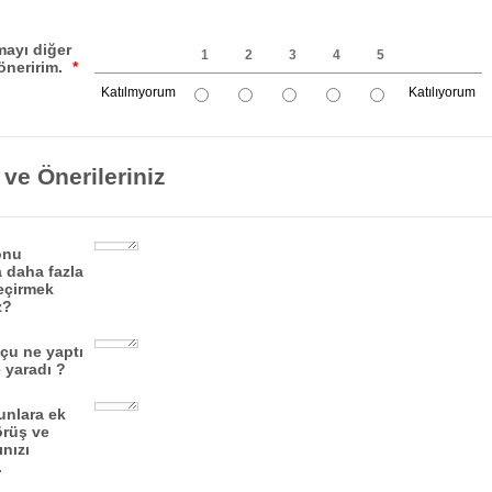
1 is Katılmıyorum, 5 is Katılıyorum
mayı diğer
1
2
3
4
5
öneririm.
*
Katılmyorum
Katılıyorum
1 is Katılmyorum, 5 is Katılıyorum
ve Önerileriniz
onu
 daha fazla
eçirmek
z?
çu ne yaptı
 yaradı ?
unlara ek
örüş ve
nızı
.