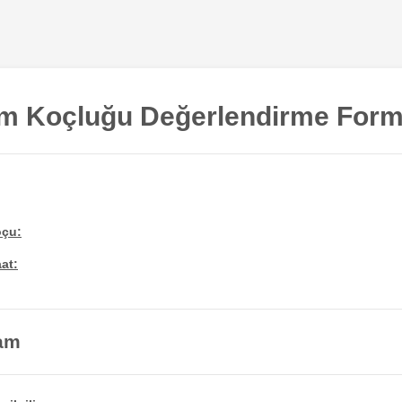
ım Koçluğu Değerlendirme For
oçu:
aat:
am