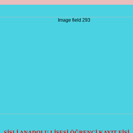
ŞİŞLİ ANADOLU LİSESİ ÖĞRENCİ KAYIT FİŞİ