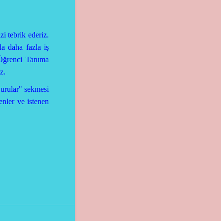
i tebrik ederiz.
a daha fazla iş
Öğrenci Tanıma
z.
urular" sekmesi
enler ve istenen