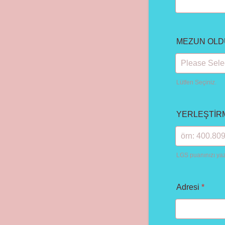
MEZUN OLD
Lütfen Seçiniz.
YERLEŞTİR
LGS puanınızı yaz
Adresi
*