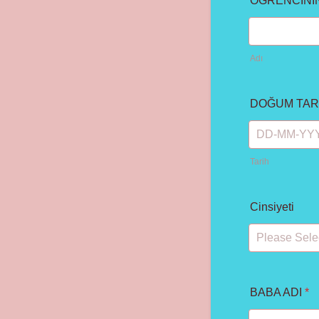
ÖĞRENCİNİ
Adı
DOĞUM TAR
Tarih
Cinsiyeti
BABA ADI
*