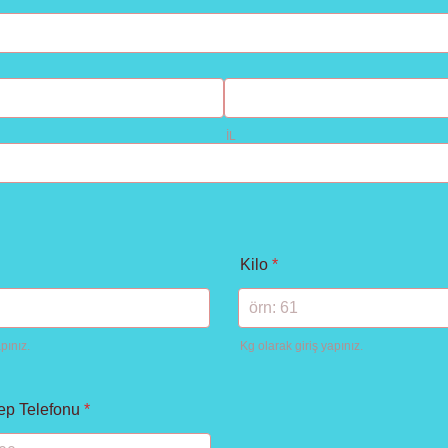
İL
Kilo
*
pınız.
Kg olarak giriş yapınız.
ep Telefonu
*