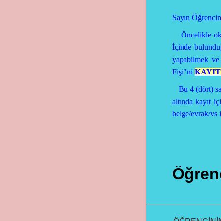
Sayın Öğrencimi
Öncelikle okulu
İçinde bulundu
yapabilmek ve
Fişi"ni
KAYI
Bu 4 (dört) sa
altında kayıt i
belge/evrak/vs i
Öğrenc