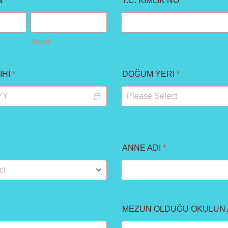
N
*
T.C. KİMLİK NO
*
Soyadı
İHİ
*
DOĞUM YERİ
*
ANNE ADI
*
MEZUN OLDUĞU OKULUN 