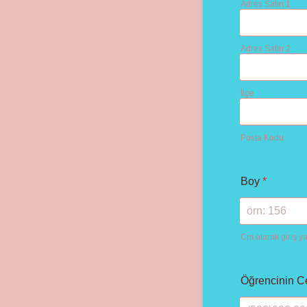
Adres Satırı 1
Adres Satırı 2
İlçe
Posta Kodu
Boy
*
Cm olarak giriş ya
Öğrencinin C