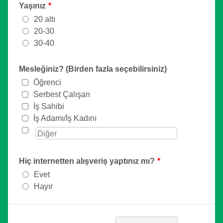
Yaşınız
*
20 altı
20-30
30-40
Mesleğiniz? (Birden fazla seçebilirsiniz)
Öğrenci
Serbest Çalışan
İş Sahibi
İş Adamı/İş Kadını
Hiç internetten alışveriş yaptınız mı?
*
Evet
Hayır