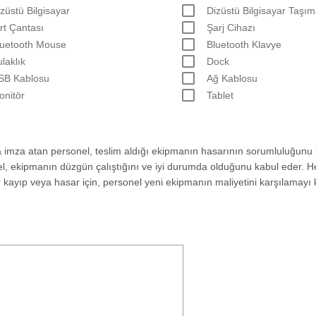
züstü Bilgisayar
Dizüstü Bilgisayar Taşı
rt Çantası
Şarj Cihazı
luetooth Mouse
Bluetooth Klavye
laklık
Dock
SB Kablosu
Ağ Kablosu
onitör
Tablet
 imza atan personel, teslim aldığı ekipmanın hasarının sorumluluğunu 
l, ekipmanın düzgün çalıştığını ve iyi durumda olduğunu kabul eder. H
ir kayıp veya hasar için, personel yeni ekipmanın maliyetini karşılamayı 