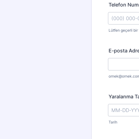
Telefon Num
Lütfen geçerli bir
Format: (000
E-posta Adre
ornek@ornek.co
Yaralanma Ta
Tarih