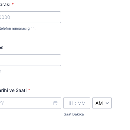
arası
*
 telefon numarası girin.
) 000-0000.
si
m
rihi ve Saati
*
AM/PM Option
Saat Dakika