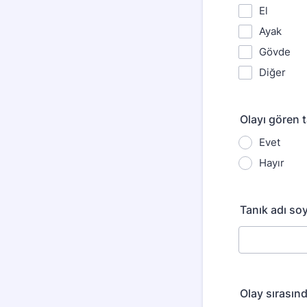
El
Ayak
Gövde
Diğer
Olayı gören t
Evet
Hayır
Tanık adı so
Olay sırasın