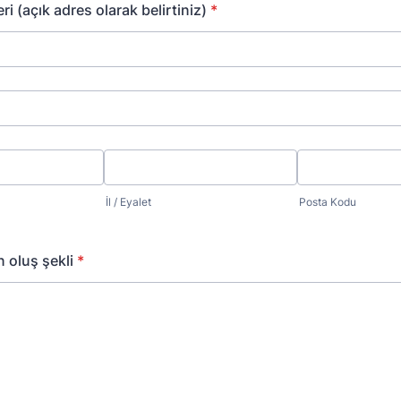
i (açık adres olarak belirtiniz)
*
İl / Eyalet
Posta Kodu
 oluş şekli
*