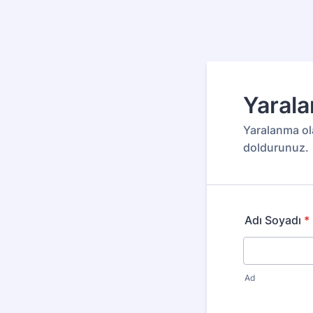
Yaral
Yaralanma ola
doldurunuz.
Adı Soyadı
*
Ad