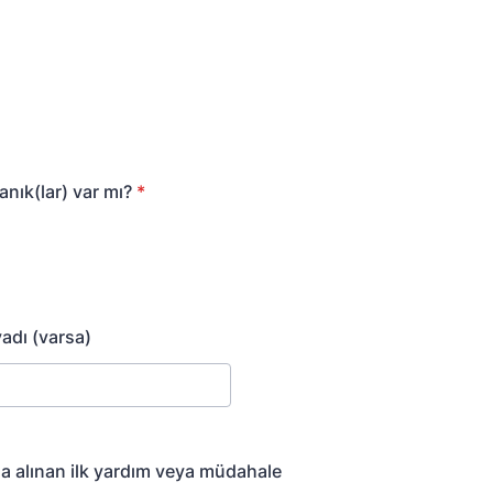
anık(lar) var mı?
*
yadı (varsa)
da alınan ilk yardım veya müdahale