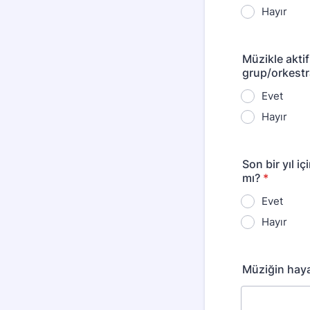
Hayır
Müzikle akti
grup/orkestr
Evet
Hayır
Son bir yıl i
mı?
*
Evet
Hayır
Müziğin hayat