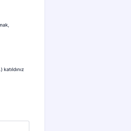
pmak,
) katıldınız