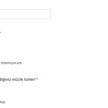
*
 istemiyorum
iğiniz müzik türleri
*
Hop