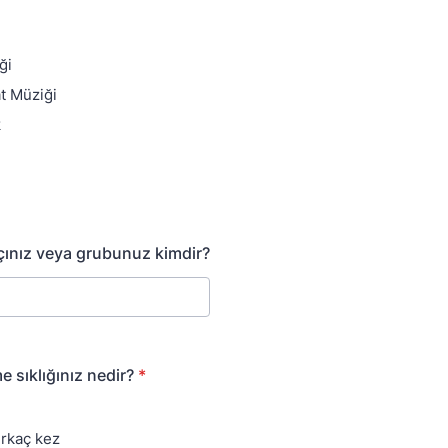
ği
t Müziği
k
çınız veya grubunuz kimdir?
 sıklığınız nedir?
*
irkaç kez