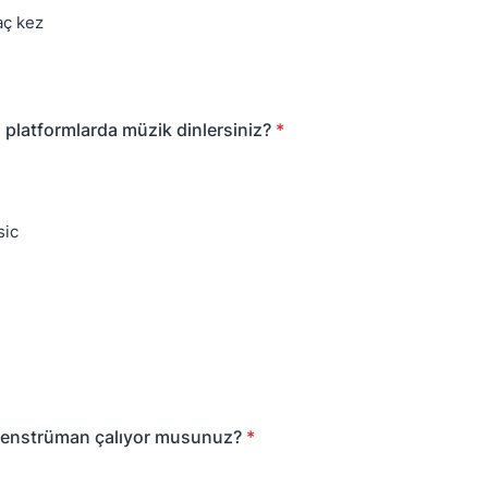
aç kez
 platformlarda müzik dinlersiniz?
*
sic
r enstrüman çalıyor musunuz?
*