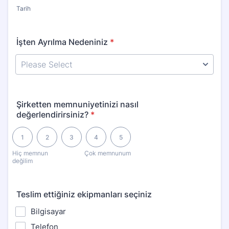
Tarih
İşten Ayrılma Nedeniniz
*
Şirketten memnuniyetinizi nasıl
değerlendirirsiniz?
*
1 is Hiç memnun değilim, 5 is Çok memnunum
1
2
3
4
5
Hiç memnun
Çok memnunum
değilim
Teslim ettiğiniz ekipmanları seçiniz
Bilgisayar
Telefon