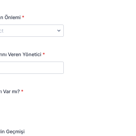
lin Önlemi
*
rını Veren Yönetici
*
ı Var mı?
*
lin Geçmişi