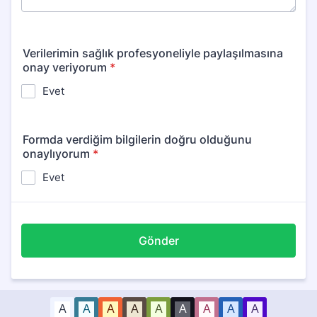
Verilerimin sağlık profesyoneliyle paylaşılmasına
onay veriyorum
*
Evet
Formda verdiğim bilgilerin doğru olduğunu
onaylıyorum
*
Evet
Gönder
A
A
A
A
A
A
A
A
A