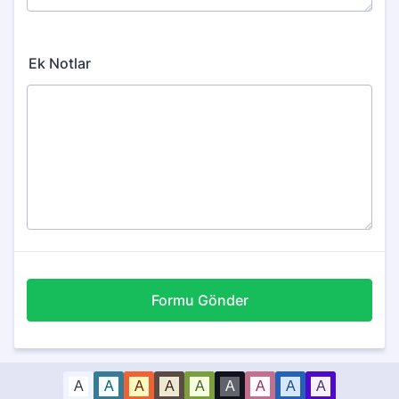
Ek Notlar
Formu Gönder
A
A
A
A
A
A
A
A
A