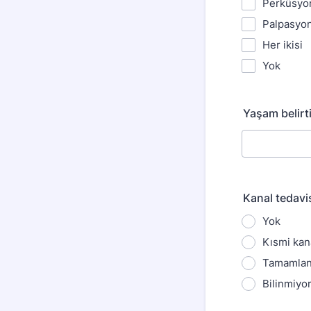
Perküsyon
Palpasyon
Her ikisi
Yok
Yaşam belirti
Kanal tedavi
Yok
Kısmi kana
Tamamlanm
Bilinmiyo