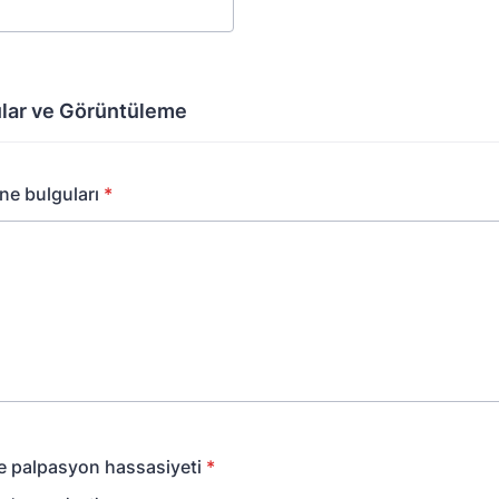
ular ve Görüntüleme
ne bulguları
*
e palpasyon hassasiyeti
*