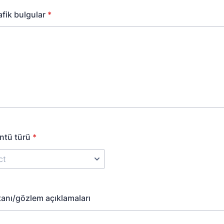
afik bulgular
*
ntü türü
*
 tanı/gözlem açıklamaları