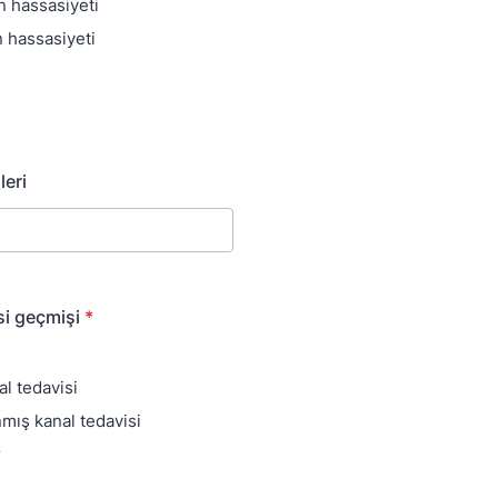
 hassasiyeti
 hassasiyeti
leri
si geçmişi
*
l tedavisi
ış kanal tedavisi
r