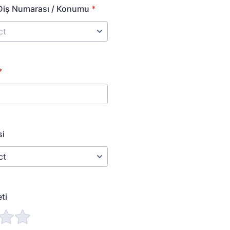
 Diş Numarası / Konumu
*
*
si
ti