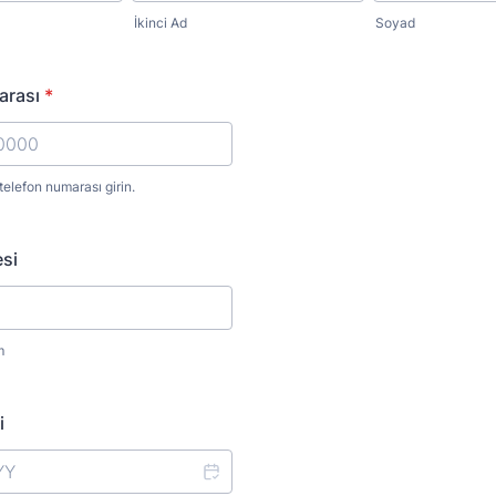
İkinci Ad
Soyad
arası
*
 telefon numarası girin.
) 000-0000.
si
m
i