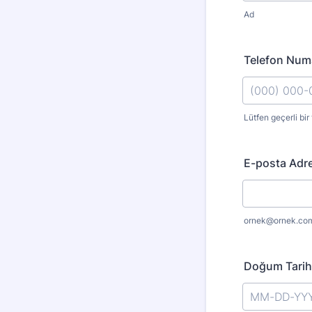
Ad
Telefon Num
Lütfen geçerli bir
Format: (000
E-posta Adre
ornek@ornek.co
Doğum Tarih