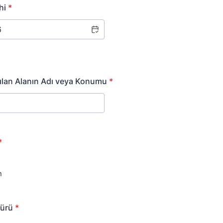
hi
*
ılan Alanın Adı veya Konumu
*
*
n
Türü
*