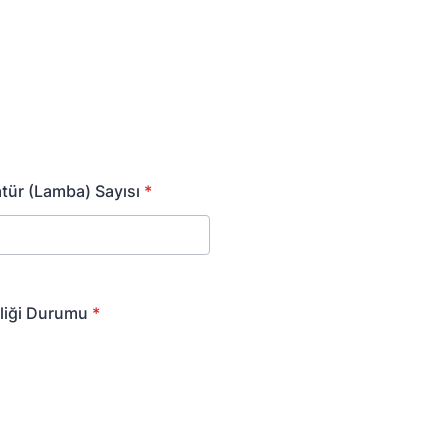
tür (Lamba) Sayısı
*
iliği Durumu
*