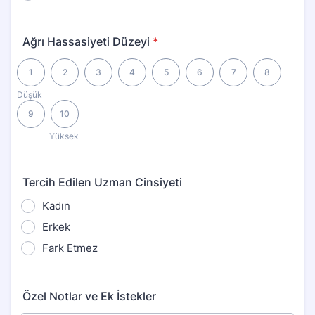
Ağrı Hassasiyeti Düzeyi
*
1 is Düşük, 10 is Yüksek
1
2
3
4
5
6
7
8
Düşük
9
10
Yüksek
Tercih Edilen Uzman Cinsiyeti
Kadın
Erkek
Fark Etmez
Özel Notlar ve Ek İstekler