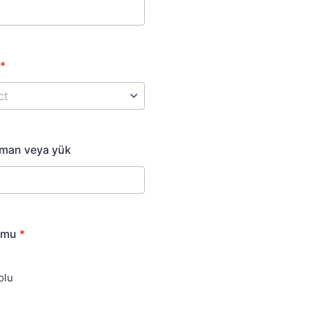
*
pman veya yük
umu
*
olu