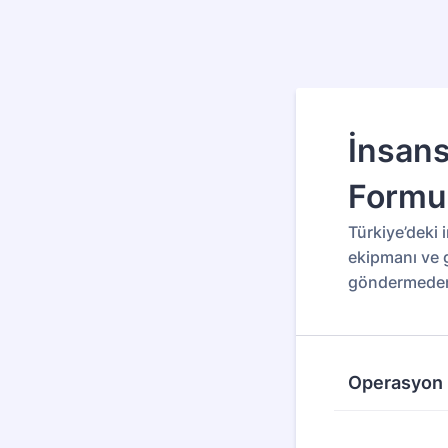
İnsans
Formu
Türkiye’deki 
ekipmanı ve g
göndermeden 
Operasyon B