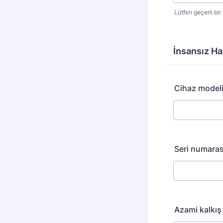
Lütfen geçerli bir
Format: (000
İnsansız Ha
Cihaz model
Seri numaras
Azami kalkış 