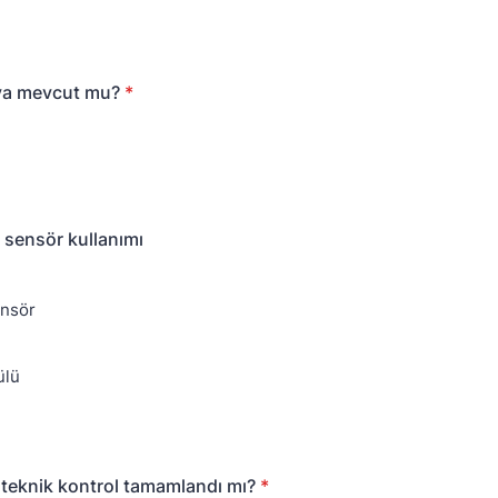
ya mevcut mu?
*
sensör kullanımı
ensör
ülü
teknik kontrol tamamlandı mı?
*