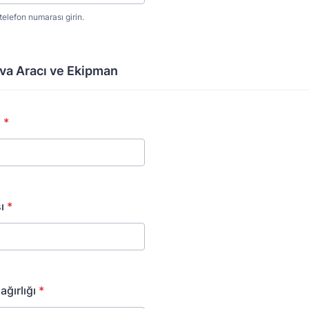
 telefon numarası girin.
) 000-0000.
va Aracı ve Ekipman
i
*
ı
*
ağırlığı
*