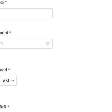
dı
*
rihi
*
aati
*
AM/PM Option
ürü
*