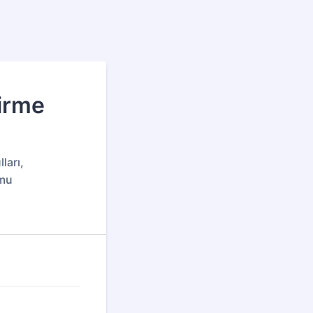
irme
ları,
rmu