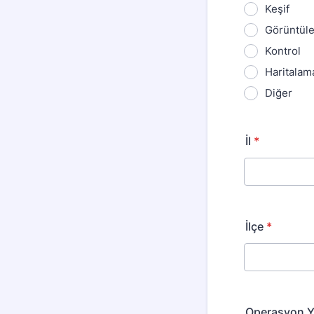
Keşif
Görüntül
Kontrol
Haritalam
Diğer
İl
*
İlçe
*
Operasyon Y