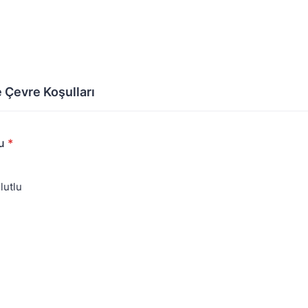
 Çevre Koşulları
u
*
lutlu