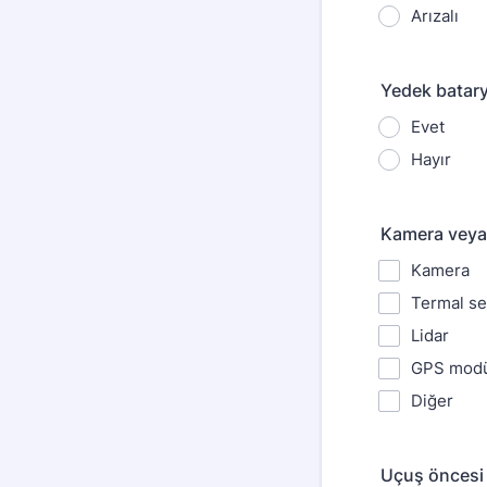
Arızalı
Yedek batar
Evet
Hayır
Kamera veya 
Kamera
Termal s
Lidar
GPS mod
Diğer
Uçuş öncesi 