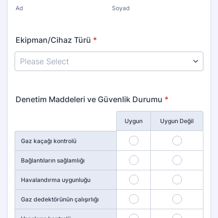
Ad
Soyad
Ekipman/Cihaz Türü
*
Denetim Maddeleri ve Güvenlik Durumu
*
Rows
Uygun
Uygun Değil
1
2
Gaz kaçağı kontrolü
3
4
Bağlantıların sağlamlığı
5
6
Havalandırma uygunluğu
7
8
Gaz dedektörünün çalışırlığı
9
10