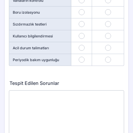
Vanaların kontrolü
11
12
Boru izolasyonu
13
14
Sızdırmazlık testleri
15
16
Kullanıcı bilgilendirmesi
17
18
Acil durum talimatları
19
20
Periyodik bakım uygunluğu
Tespit Edilen Sorunlar